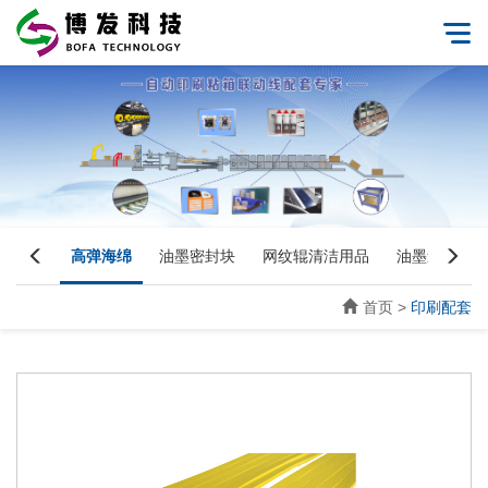
业皮带
高弹海绵
油墨密封块
网纹辊清洁用品
油墨过滤器
首页
>
印刷配套